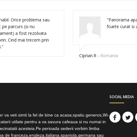
mabil. Orice problema sau
"Panorama apar
 pe parcurs (si nu
foarte curat si
tament) a fost rezolvata
rin. Cind mai trecem prin
."
Ciprian.R -
Romania
SOCIAL MEDIA
r va veti simti la fel de bine ca acasa;spatiu generos,Wi-
bucatarii utilate pentru a va savura cafeaua si nu numai in
vecinatatii acesteia.Pe perioada sederii vorbim limba
ba de franceza,engleza,italiana.spaniola,germana sau