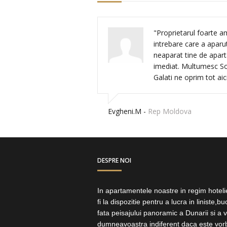
"Proprietarul foarte a
intrebare care a aparut
neaparat tine de apar
imediat. Multumesc So
Galati ne oprim tot aici
Evgheni.M -
Rep Moldova
DESPRE NOI
In apartamentele noastre in regim hotelie
fi la dispozitie pentru a lucra in liniste,
fata peisajului panoramic a Dunarii si a 
dumneavoastra indiferent daca este vor