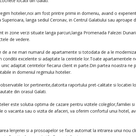
ochete locatii din Galati.
gim hotelier,noi am fost printre primii in domeniu, avand o experienta
 Superioara, langa sediul Ceronav, in Centrul Galatiului sau aproape d
nt in zone verzi situate langa parcuri,langa Promenada Falezei Dunarii
ctele de vedere.
e de a ne mari numarul de apartamente si totodata de a le moderniza 
n conditii excelente si adaptate la cerintele lor.Toate apartamentele 
u si unic adaptat cerintelor fiecarui client in parte.Din partea noastr
tabile in domeniul regimului hotelier.
in observatiile lor pertinente,datorita raportului pret-calitate si locatie
autate din orasul Galati.
elier este solutia optima de cazare pentru vizitele colegilor,familiei 
de o vacanta sau o vizita de afaceri, va oferim confortul unui hotel, a
a lenjeriei si a prosoapelor se face automat la intrarea unui nou clie