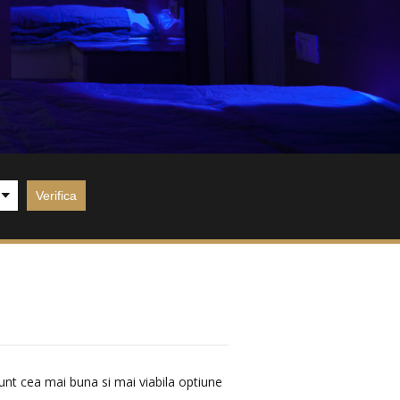
sunt cea mai buna si mai viabila optiune