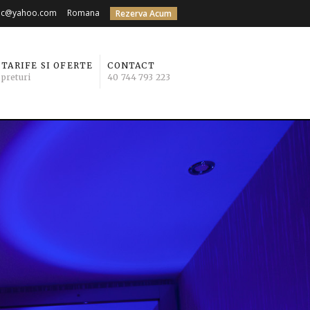
ec@yahoo.com
Romana
Rezerva Acum
TARIFE SI OFERTE
CONTACT
preturi
40 744 793 223