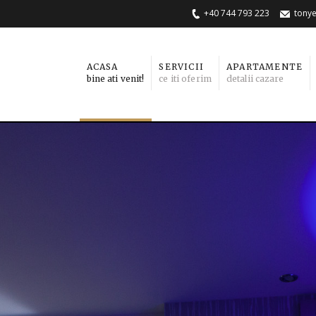
+40 744 793 223
tony
ACASA
SERVICII
APARTAMENTE
bine ati venit!
ce iti oferim
detalii cazare