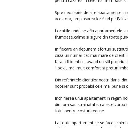
pentru cazarea in cele mai frumoase si c
Spre deosebire de alte apartamente in re
acestora, amplasarea lor fiind pe Faleza
Locatiile unde se afla apartamentele su
frumoase,calme si sigure din toate pun
In fiecare an depunem eforturi sustinut
caza un numar cat mai mare de clienti i
fara a fi identice, avand un stil propri
"look", mai mult comfort si preturi imba
Din referintele clientilor nostri dar si d
hotelier sunt probabil cele mai bune si c
Inchirierea unui apartament in regim hot
din tara sau strainatate, ca este vorba 
totul pentru costuri reduse.
La toate apartamentele se face schimbare