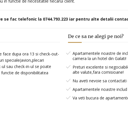
in functie de necesitatile fiecarui client.
e se fac telefonic la 0744.793.223 iar pentru alte detalii con
De ce sa ne alegi pe noi?
Apartamentele noastre de inch
e face dupa ora 13 si check-out-
camera la un hotel din Galati!
ri speciale(avion,plecari
t-ul sau check-in-ul se poate
Preturi excelente si negociabil
alte valute,fara comisioane!
 functie de disponibilitatea
Nu aveti nevoie sa contactati 
Apartamentele noastre includ b
Va veti bucura de apartamente 