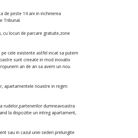
 de peste 14 ani in inchirierea
e Tribunal.
, cu locuri de parcare gratuite,zone
pe cele existente astfel incat sa putem
noastre sunt creeate in mod inovativ
a ne propunem an de an sa avem un nou
i lor, apartamentele noastre in regim
si a rudelor,partenerilor dumneavoastra
vand la dispozitie un intreg apartament,
nt sau in cazul unei sederi prelungite