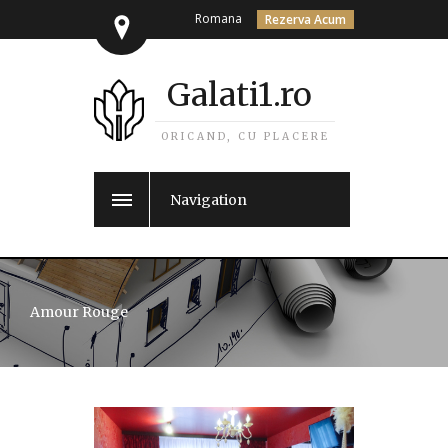
Romana
Rezerva Acum
Galati1.ro
ORICAND, CU PLACERE
Navigation
Amour Rouge