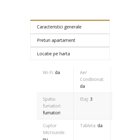
Caracteristici generale
Preturi apartament
Locatie pe harta
Wi-Fi:
da
Aer
Cablu
Conditionat:
TV:
da
da
Spatiu
Etaj:
3
Tip
fumatori:
baie:
fumatori
dus
Cuptor
Tableta:
da
Metri
Microunde:
patrati:
nu
25