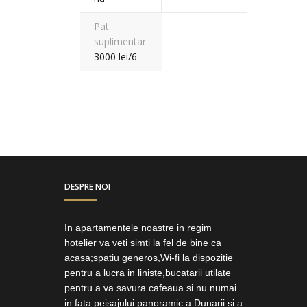
Pat
suplimentar:
3000 lei/6
DESPRE NOI
In apartamentele noastre in regim
hotelier va veti simti la fel de bine ca
acasa;spatiu generos,Wi-fi la dispozitie
pentru a lucra in liniste,bucatarii utilate
pentru a va savura cafeaua si nu numai
in fata peisajului panoramic a Dunarii si a