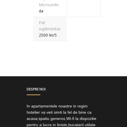
Microunde:
patrati:
da
30
Pat
suplimentar:
2500 lei/5
DESPRE NOI
In apartamentele noastre in regim
hotelier va veti simti la fel de bine ca
acasa;spatiu generos,Wi-fi la dispozitie
pentru a lucra in liniste,bucatarii utilate