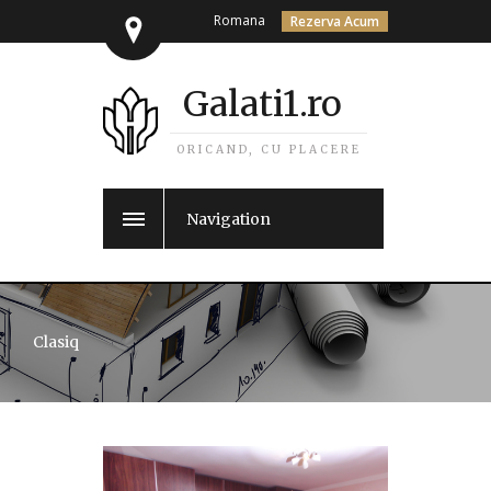
Romana
Rezerva Acum
Galati1.ro
ORICAND, CU PLACERE
Navigation
Clasiq