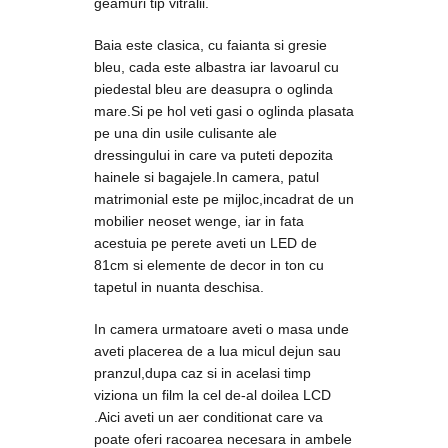
geamuri tip vitralii.
Baia este clasica, cu faianta si gresie
bleu, cada este albastra iar lavoarul cu
piedestal bleu are deasupra o oglinda
mare.Si pe hol veti gasi o oglinda plasata
pe una din usile culisante ale
dressingului in care va puteti depozita
hainele si bagajele.In camera, patul
matrimonial este pe mijloc,incadrat de un
mobilier neoset wenge, iar in fata
acestuia pe perete aveti un LED de
81cm si elemente de decor in ton cu
tapetul in nuanta deschisa.
In camera urmatoare aveti o masa unde
aveti placerea de a lua micul dejun sau
pranzul,dupa caz si in acelasi timp
viziona un film la cel de-al doilea LCD
.Aici aveti un aer conditionat care va
poate oferi racoarea necesara in ambele