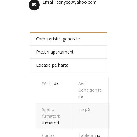
Email:
tonyec@yahoo.com
Caracteristici generale
Preturi apartament
Locatie pe harta
Wi-Fi:
da
Aer
Cablu
Conditionat:
TV:
da
da
Spatiu
Etaj:
3
Tip
fumatori:
baie:
fumatori
cada
Cuptor
Tableta:
nu
Metri